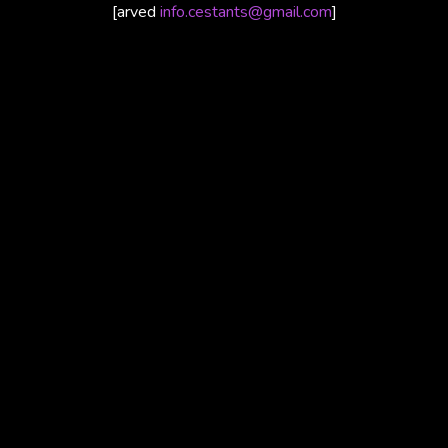
[arved
info.cestants@gmail.com
]